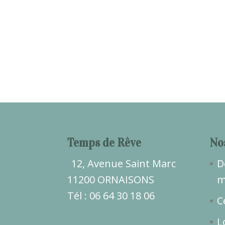
Temps de Rêve
No
12, Avenue Saint Marc
D
11200 ORNAISONS
m
Tél : 06 64 30 18 06
C
L