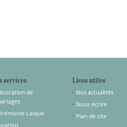
s services
Liens utiles
écoration de
Nos actualités
ariages
Nous écrire
érémonie Laïque
Plan de site
ocation