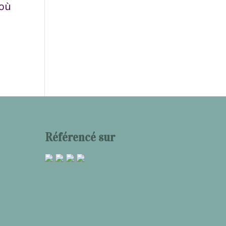
 où
Référencé sur