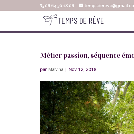
06 64 30 18 06
tempsdereve@gmail.c
Métier passion, séquence émo
par
Malvina
|
Nov 12, 2018