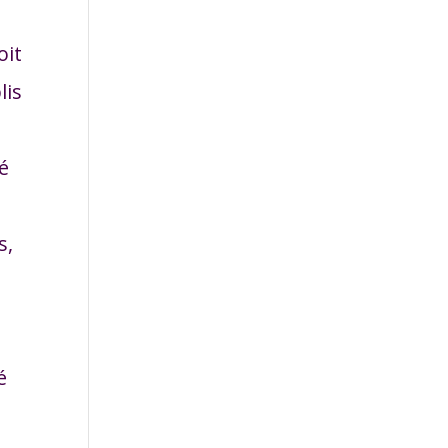
oit
lis
ré
s,
é