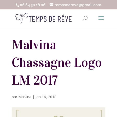
06 64 30 18 06
tempsdereve@gmail.com
Malvina
Chassagne Logo
LM 2017
par
Malvina
|
Jan 16, 2018