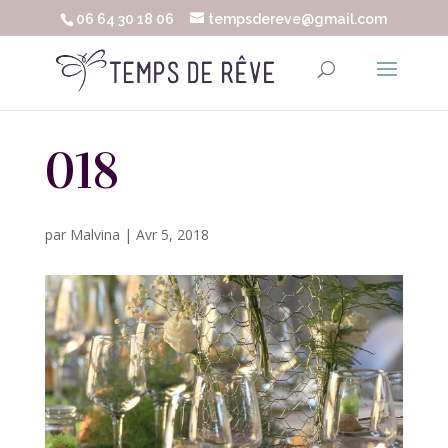
06 64 30 18 06
tempsdereve@gmail.com
018
par
Malvina
|
Avr 5, 2018