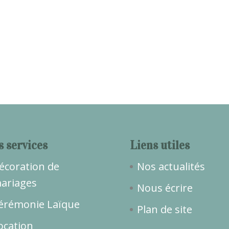
s services
Liens utiles
écoration de
Nos actualités
ariages
Nous écrire
érémonie Laïque
Plan de site
ocation