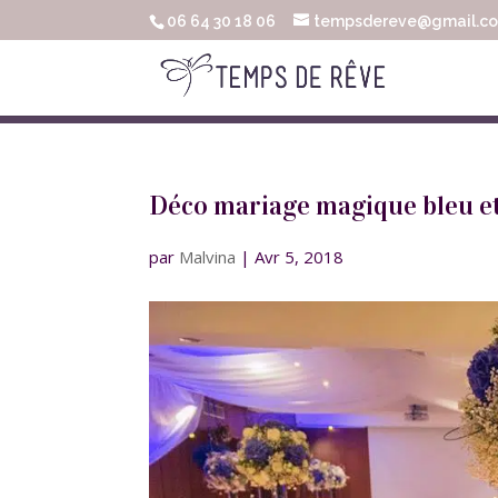
06 64 30 18 06
tempsdereve@gmail.c
Déco mariage magique bleu et
par
Malvina
|
Avr 5, 2018