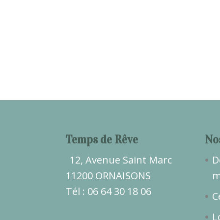
Temps de Rêve
No
12, Avenue Saint Marc
D
11200 ORNAISONS
m
Tél : 06 64 30 18 06
C
L