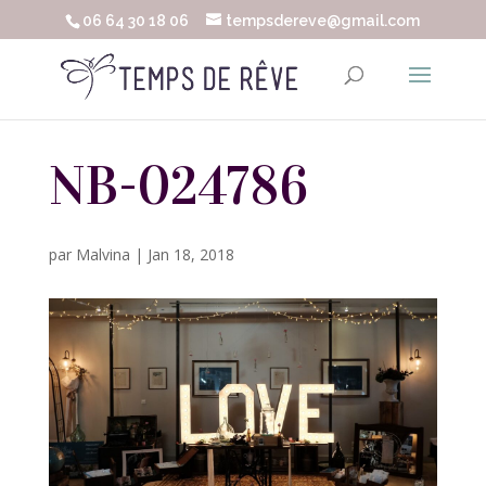
06 64 30 18 06
tempsdereve@gmail.com
NB-024786
par
Malvina
|
Jan 18, 2018