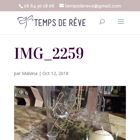
06 64 30 18 06
tempsdereve@gmail.com
IMG_2259
par
Malvina
|
Oct 12, 2018