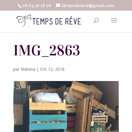
06 64 30 18 06
tempsdereve@gmail.com
IMG_2863
par
Malvina
|
Oct 12, 2018