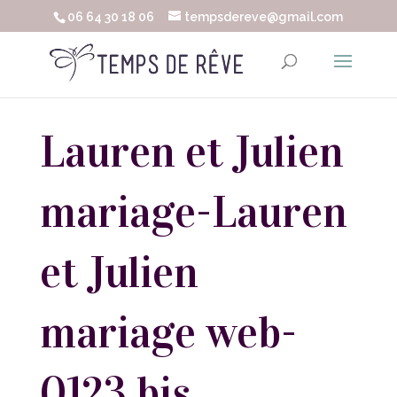
06 64 30 18 06
tempsdereve@gmail.com
Lauren et Julien
mariage-Lauren
et Julien
mariage web-
0123 bis