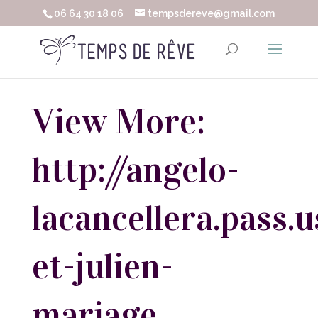
06 64 30 18 06
tempsdereve@gmail.com
View More:
http://angelo-
lacancellera.pass.u
et-julien-
mariage