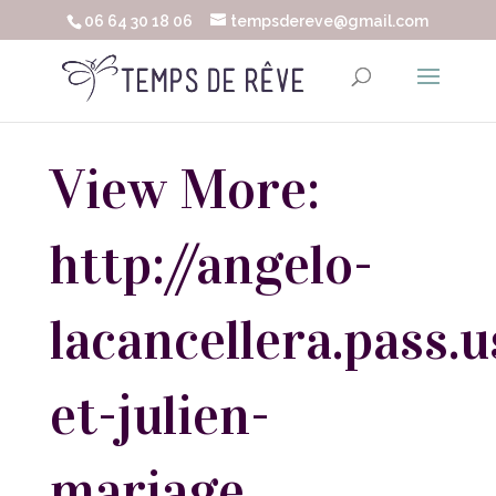
06 64 30 18 06
tempsdereve@gmail.com
View More:
http://angelo-
lacancellera.pass.u
et-julien-
mariage