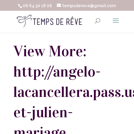
06 64 30 18 06
tempsdereve@gmail.com
View More:
http://angelo-
lacancellera.pass.u
et-julien-
mariage