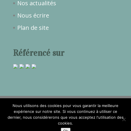
Nos actualités
Nous écrire
Plan de site
Référencé sur
Nous utilisons des cookies pour vous garantir la meilleure
expérience sur notre site. Si vous continuez à utiliser ce
dernier, nous considérerons que vous acceptez l'utilisation des
2017©Temps de Rêve -
Mentions
cookies.
légales
- Réalisation
Attraptemps