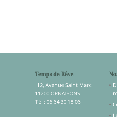
Temps de Rêve
No
12, Avenue Saint Marc
D
11200 ORNAISONS
m
Tél : 06 64 30 18 06
C
L