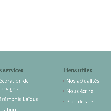
s services
Liens utiles
écoration de
Nos actualités
ariages
Nous écrire
érémonie Laïque
Plan de site
ocation