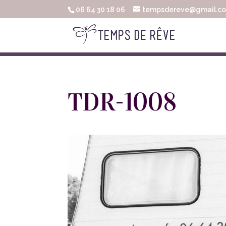
06 64 30 18 06
tempsdereve@gmail.c
TDR-1008