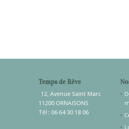
Temps de Rêve
No
12, Avenue Saint Marc
D
11200 ORNAISONS
m
Tél : 06 64 30 18 06
C
L