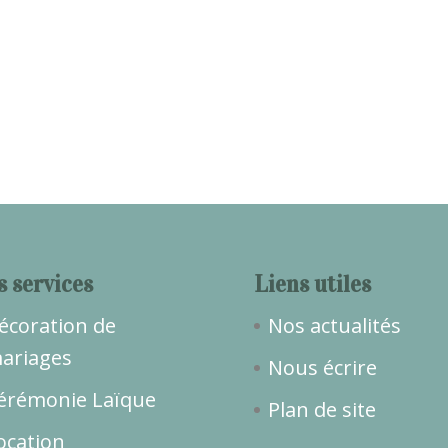
s services
Liens utiles
écoration de
Nos actualités
ariages
Nous écrire
érémonie Laïque
Plan de site
ocation