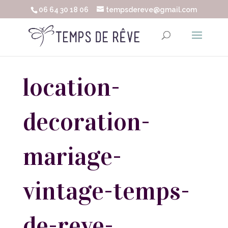
06 64 30 18 06
tempsdereve@gmail.com
location-
decoration-
mariage-
vintage-temps-
de-reve-