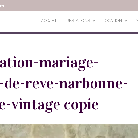
om
ACCUEIL
PRESTATIONS
LOCATION
L
ration-mariage-
-de-reve-narbonne-
se-vintage copie