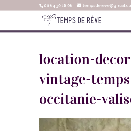
06 64 30 18 06
tempsdereve@gmail.c
location-deco
vintage-temps
occitanie-vali