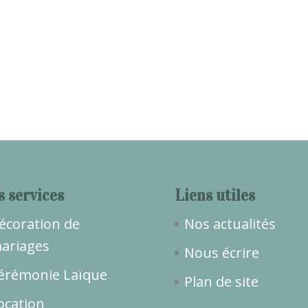
s services
Liens utiles
écoration de
Nos actualités
ariages
Nous écrire
érémonie Laïque
Plan de site
ocation