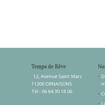
Temps de Rêve
No
12, Avenue Saint Marc
D
11200 ORNAISONS
m
Tél : 06 64 30 18 06
C
L