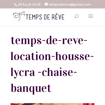
06 64 30 18 06
tempsdereve@gmail.com
temps-de-reve-
location-housse-
lycra -chaise-
banquet