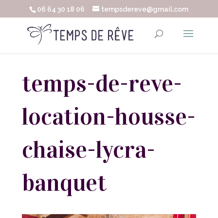
06 64 30 18 06
tempsdereve@gmail.com
temps-de-reve-
location-housse-
chaise-lycra-
banquet