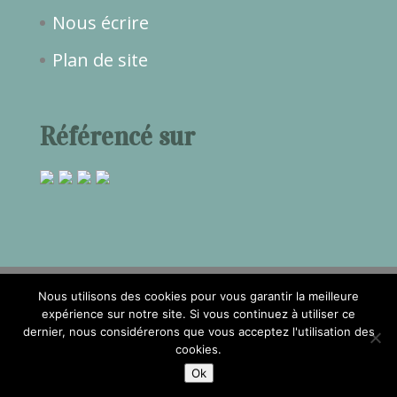
Nous écrire
Plan de site
Référencé sur
Nous utilisons des cookies pour vous garantir la meilleure
expérience sur notre site. Si vous continuez à utiliser ce
dernier, nous considérerons que vous acceptez l'utilisation des
2017©Temps de Rêve -
Mentions
cookies.
légales
- Réalisation
Attraptemps
Ok