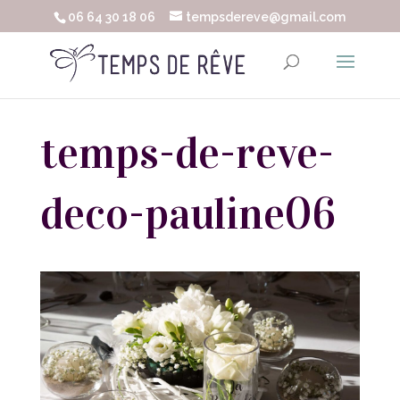
06 64 30 18 06
tempsdereve@gmail.com
temps-de-reve-
deco-pauline06