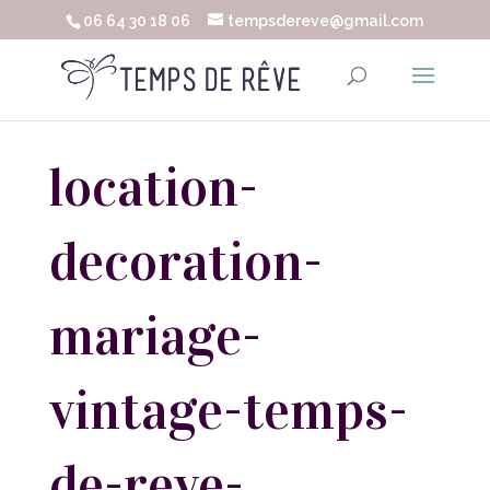
06 64 30 18 06
tempsdereve@gmail.com
location-
decoration-
mariage-
vintage-temps-
de-reve-