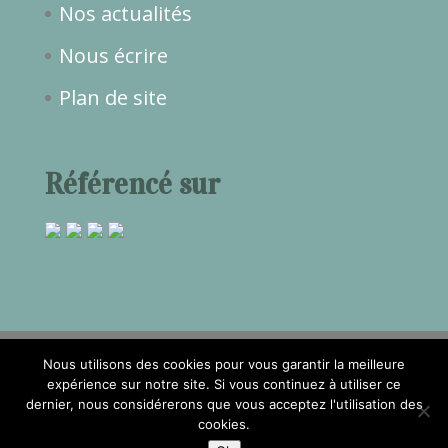
Nos actualités
Nous écrire
Plan de site
Référencé sur
Nous utilisons des cookies pour vous garantir la meilleure
expérience sur notre site. Si vous continuez à utiliser ce
dernier, nous considérerons que vous acceptez l'utilisation des
2017©Temps de Rêve -
Mentions
cookies.
légales
- Réalisation
Attraptemps