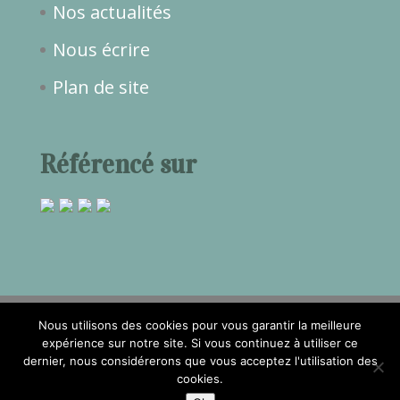
Nos actualités
Nous écrire
Plan de site
Référencé sur
Nous utilisons des cookies pour vous garantir la meilleure
expérience sur notre site. Si vous continuez à utiliser ce
dernier, nous considérerons que vous acceptez l'utilisation des
2017©Temps de Rêve -
Mentions
cookies.
légales
- Réalisation
Attraptemps