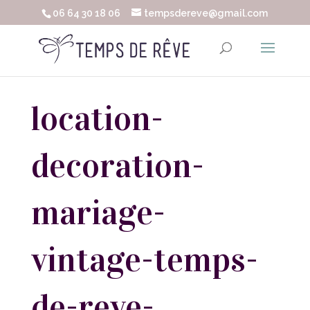
06 64 30 18 06
tempsdereve@gmail.com
location-
decoration-
mariage-
vintage-temps-
de-reve-