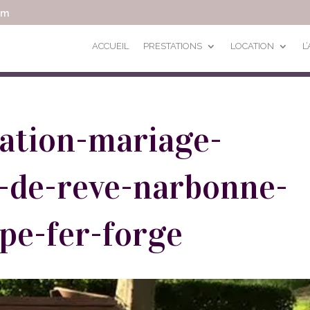
om
ACCUEIL
PRESTATIONS
LOCATION
L
ration-mariage-
-de-reve-narbonne-
pe-fer-forge