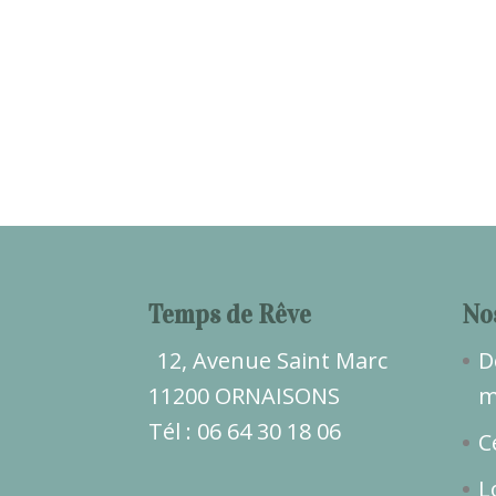
Temps de Rêve
No
12, Avenue Saint Marc
D
11200 ORNAISONS
m
Tél : 06 64 30 18 06
C
L