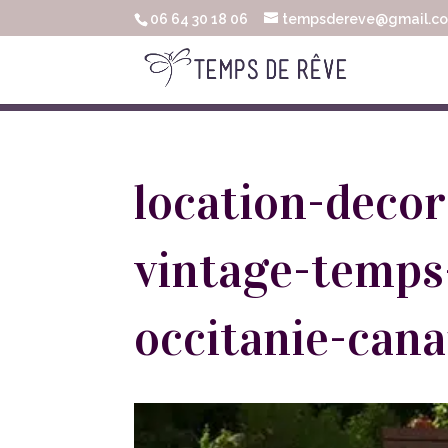
06 64 30 18 06
tempsdereve@gmail.c
location-deco
vintage-temps
occitanie-cana