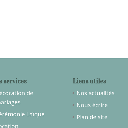
s services
Liens utiles
écoration de
Nos actualités
ariages
Nous écrire
érémonie Laïque
Plan de site
ocation