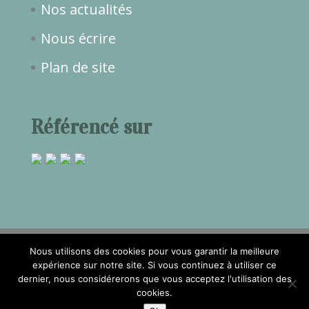
Nos actualités
Nous écrire
Plan de site
Référencé sur
Nous utilisons des cookies pour vous garantir la meilleure
expérience sur notre site. Si vous continuez à utiliser ce
dernier, nous considérerons que vous acceptez l'utilisation des
2017©Temps de Rêve -
Mentions
cookies.
légales
- Réalisation
Attraptemps