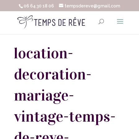
06 64 30 18 06
tempsdereve@gmail.com
location-
decoration-
mariage-
vintage-temps-
de-reve-