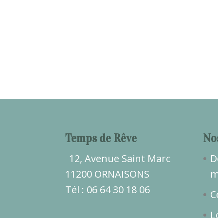
Temps de Rêve
No
12, Avenue Saint Marc
D
11200 ORNAISONS
m
Tél : 06 64 30 18 06
C
L