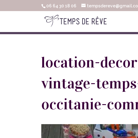
06 64 30 18 06
tempsdereve@gmail.c
location-deco
vintage-temps
occitanie-co