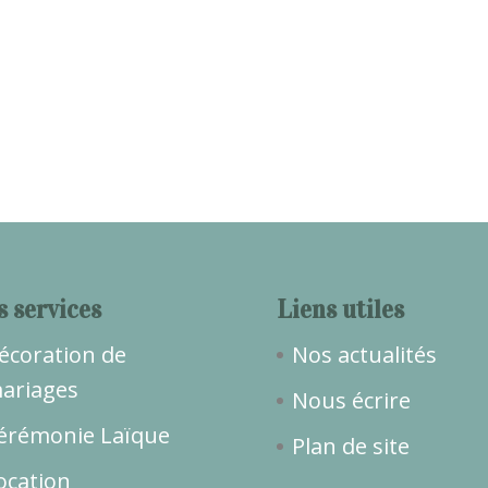
s services
Liens utiles
écoration de
Nos actualités
ariages
Nous écrire
érémonie Laïque
Plan de site
ocation