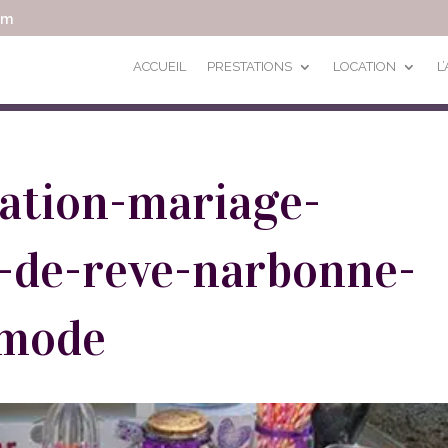
om
ACCUEIL
PRESTATIONS
LOCATION
L
ration-mariage-
-de-reve-narbonne-
mmode