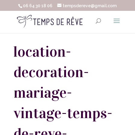
06 64 30 18 06
tempsdereve@gmail.com
location-
decoration-
mariage-
vintage-temps-
de-reve-