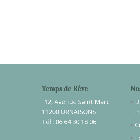
Temps de Rêve
No
12, Avenue Saint Marc
D
11200 ORNAISONS
m
Tél : 06 64 30 18 06
C
L