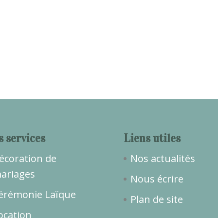
s services
Liens utiles
écoration de
Nos actualités
ariages
Nous écrire
érémonie Laïque
Plan de site
ocation