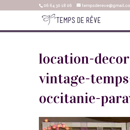
06 64 30 18 06
tempsdereve@gmail.c
location-deco
vintage-temps
occitanie-para