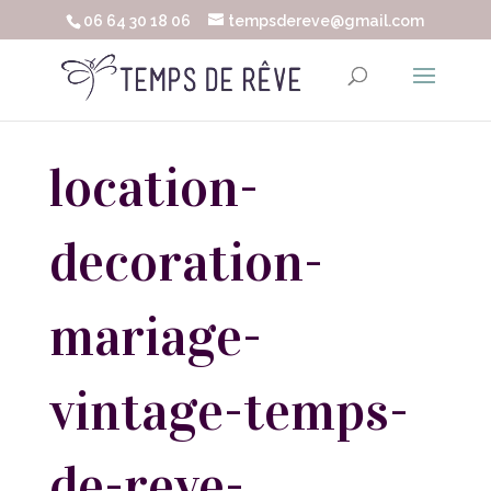
06 64 30 18 06
tempsdereve@gmail.com
location-
decoration-
mariage-
vintage-temps-
de-reve-