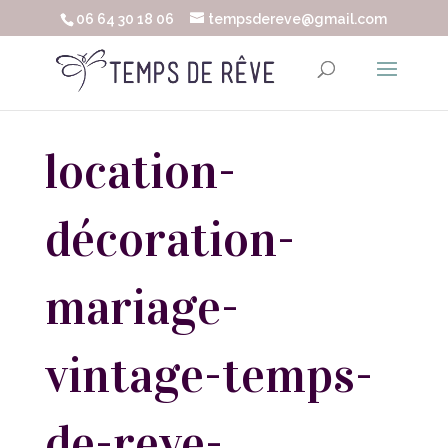
06 64 30 18 06
tempsdereve@gmail.com
location-
décoration-
mariage-
vintage-temps-
de-reve-