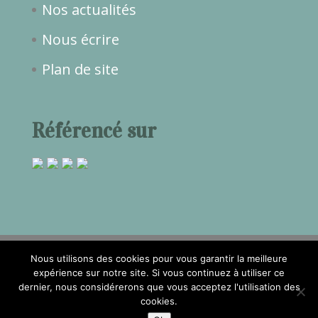
Nos actualités
Nous écrire
Plan de site
Référencé sur
Nous utilisons des cookies pour vous garantir la meilleure
expérience sur notre site. Si vous continuez à utiliser ce
dernier, nous considérerons que vous acceptez l'utilisation des
2017©Temps de Rêve -
Mentions
cookies.
légales
- Réalisation
Attraptemps