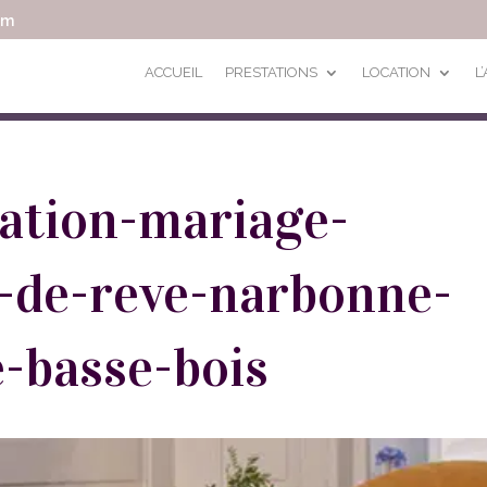
om
ACCUEIL
PRESTATIONS
LOCATION
L
ration-mariage-
-de-reve-narbonne-
e-basse-bois