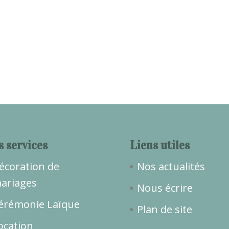
s services
Liens utiles
écoration de
Nos actualités
ariages
Nous écrire
érémonie Laïque
Plan de site
ocation