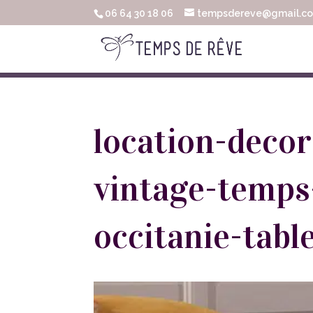
06 64 30 18 06
tempsdereve@gmail.c
location-deco
vintage-temps
occitanie-tabl