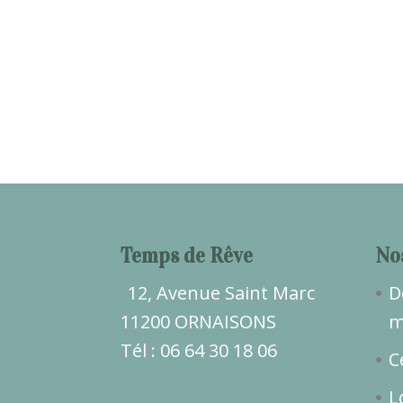
Temps de Rêve
No
12, Avenue Saint Marc
D
11200 ORNAISONS
m
Tél : 06 64 30 18 06
C
L