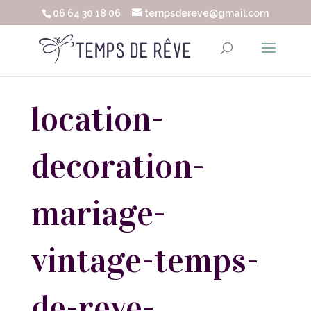
06 64 30 18 06
tempsdereve@gmail.com
location-
decoration-
mariage-
vintage-temps-
de-reve-