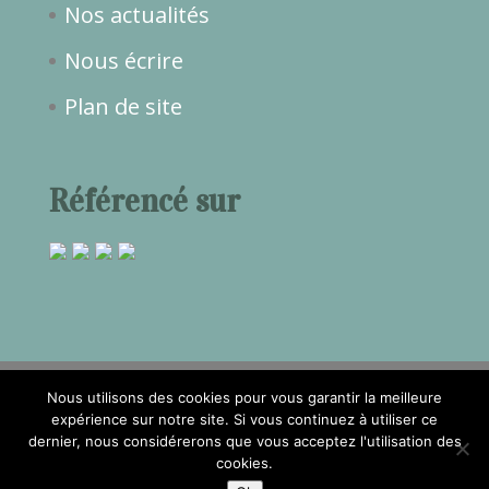
Nos actualités
Nous écrire
Plan de site
Référencé sur
Nous utilisons des cookies pour vous garantir la meilleure
expérience sur notre site. Si vous continuez à utiliser ce
dernier, nous considérerons que vous acceptez l'utilisation des
2017©Temps de Rêve -
Mentions
cookies.
légales
- Réalisation
Attraptemps