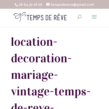
06 64 30 18 06
tempsdereve@gmail.com
location-
decoration-
mariage-
vintage-temps-
de-reve-