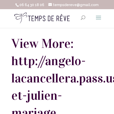
06 64 30 18 06
tempsdereve@gmail.com
View More:
http://angelo-
lacancellera.pass.u
et-julien-
mariage