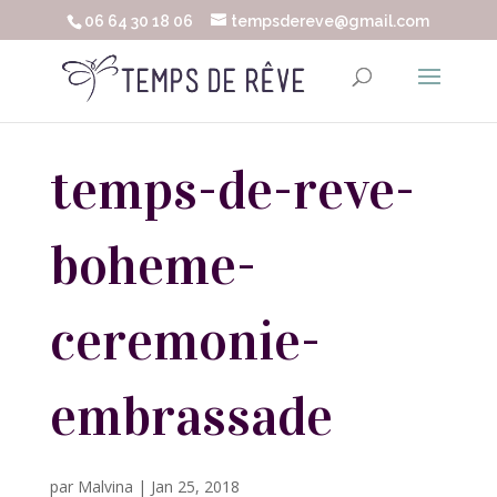
06 64 30 18 06
tempsdereve@gmail.com
temps-de-reve-
boheme-
ceremonie-
embrassade
par
Malvina
|
Jan 25, 2018