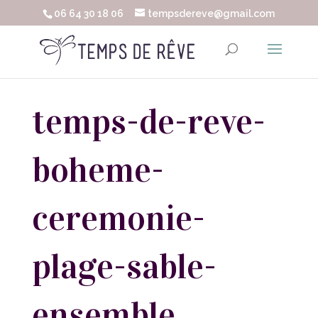
06 64 30 18 06
tempsdereve@gmail.com
temps-de-reve-
boheme-
ceremonie-
plage-sable-
ensemble