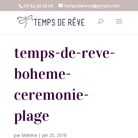
06 64 30 18 06
tempsdereve@gmail.com
temps-de-reve-
boheme-
ceremonie-
plage
par
Malvina
|
Jan 25, 2018