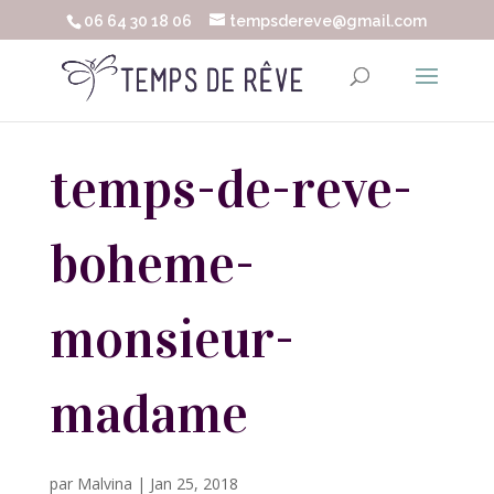
06 64 30 18 06
tempsdereve@gmail.com
temps-de-reve-
boheme-
monsieur-
madame
par
Malvina
|
Jan 25, 2018