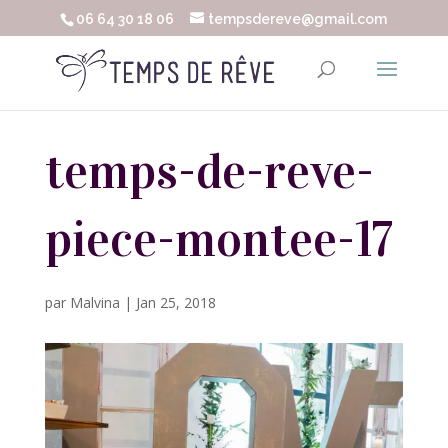
06 64 30 18 06
tempsdereve@gmail.com
temps-de-reve-
piece-montee-17
par
Malvina
|
Jan 25, 2018