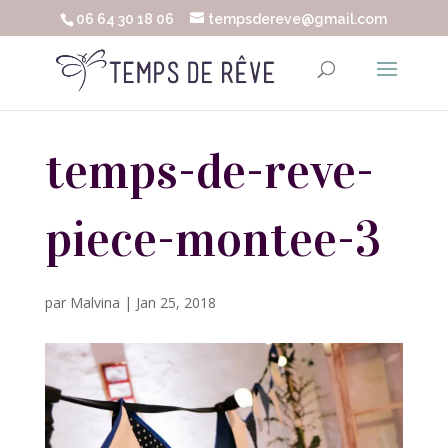
06 64 30 18 06
tempsdereve@gmail.com
temps-de-reve-
piece-montee-3
par
Malvina
|
Jan 25, 2018