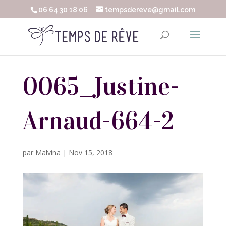
06 64 30 18 06
tempsdereve@gmail.com
0065_Justine-
Arnaud-664-2
par
Malvina
|
Nov 15, 2018