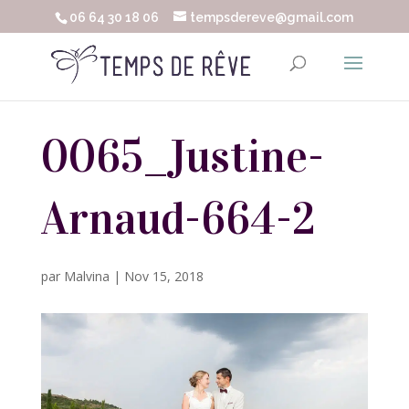
06 64 30 18 06
tempsdereve@gmail.com
0065_Justine-
Arnaud-664-2
par
Malvina
|
Nov 15, 2018