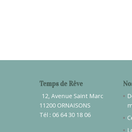
Temps de Rêve
No
12, Avenue Saint Marc
D
11200 ORNAISONS
m
Tél : 06 64 30 18 06
C
L