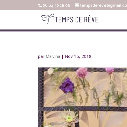
06 64 30 18 06
tempsdereve@gmail.c
par
Malvina
|
Nov 15, 2018