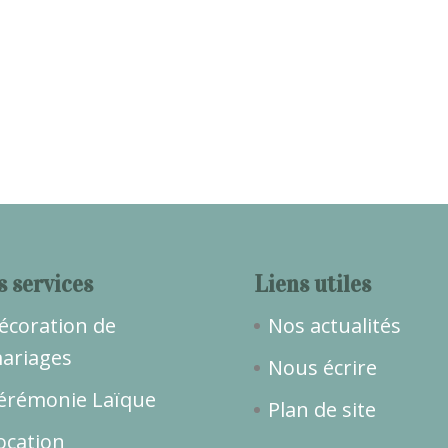
s services
Liens utiles
écoration de
Nos actualités
ariages
Nous écrire
érémonie Laïque
Plan de site
ocation