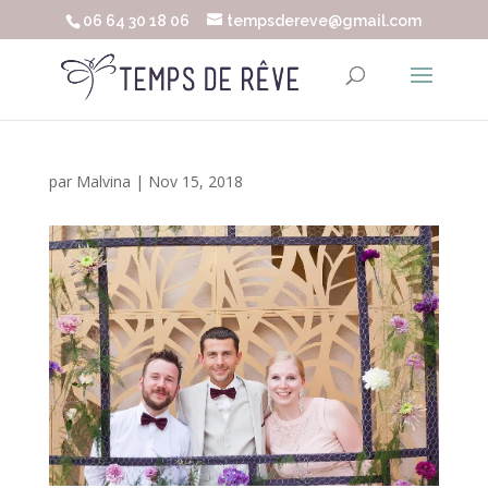
06 64 30 18 06
tempsdereve@gmail.com
par
Malvina
|
Nov 15, 2018