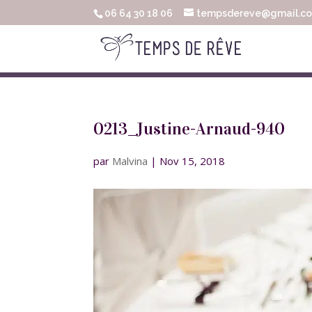
06 64 30 18 06
tempsdereve@gmail.c
0213_Justine-Arnaud-940
par
Malvina
|
Nov 15, 2018