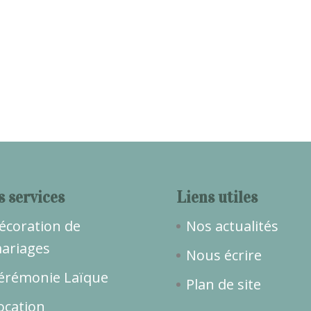
s services
Liens utiles
écoration de
Nos actualités
ariages
Nous écrire
érémonie Laïque
Plan de site
ocation