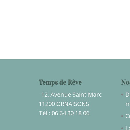
Temps de Rêve
No
12, Avenue Saint Marc
D
11200 ORNAISONS
m
Tél : 06 64 30 18 06
C
L