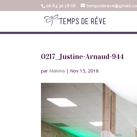
06 64 30 18 06
tempsdereve@gmail.c
0217_Justine-Arnaud-944
par
Malvina
|
Nov 15, 2018