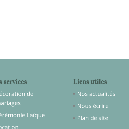
s services
Liens utiles
écoration de
Nos actualités
ariages
Nous écrire
érémonie Laïque
Plan de site
ocation