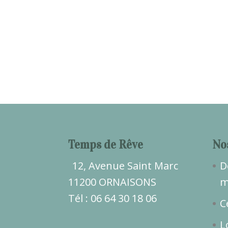
Temps de Rêve
No
12, Avenue Saint Marc
D
11200 ORNAISONS
m
Tél : 06 64 30 18 06
C
L