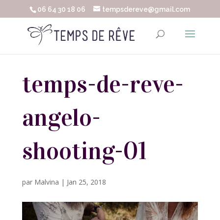
06 64 30 18 06
tempsdereve@gmail.com
temps-de-reve-
angelo-
shooting-01
par
Malvina
|
Jan 25, 2018