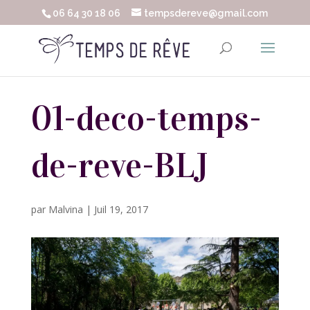
06 64 30 18 06
tempsdereve@gmail.com
01-deco-temps-
de-reve-BLJ
par
Malvina
|
Juil 19, 2017