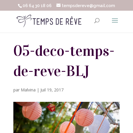
06 64 30 18 06
tempsdereve@gmail.com
05-deco-temps-
de-reve-BLJ
par
Malvina
|
Juil 19, 2017