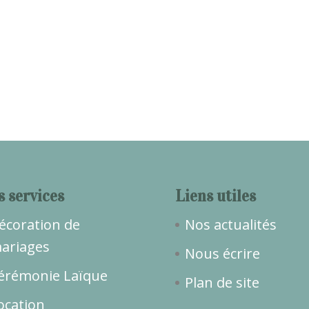
s services
Liens utiles
écoration de
Nos actualités
ariages
Nous écrire
érémonie Laïque
Plan de site
ocation