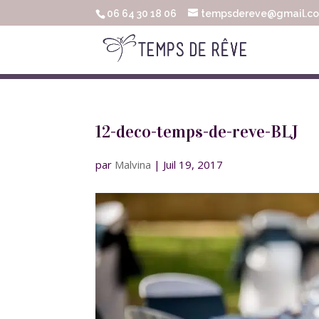
06 64 30 18 06
tempsdereve@gmail.c
12-deco-temps-de-reve-BLJ
par
Malvina
|
Juil 19, 2017