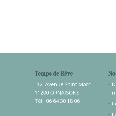
Temps de Rêve
No
12, Avenue Saint Marc
D
11200 ORNAISONS
m
Tél : 06 64 30 18 06
C
L